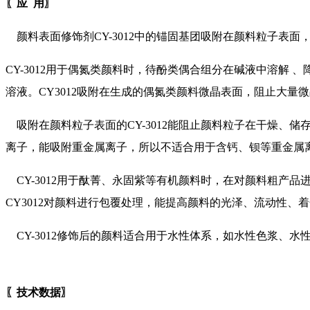
〖应 用〗
颜料表面修饰剂CY-3012中的锚固基团吸附在颜料粒子表
CY-3012用于偶氮类颜料时，待酚类偶合组分在碱液中溶解
溶液。CY3012吸附在生成的偶氮类颜料微晶表面，阻止大
吸附在颜料粒子表面的CY-3012能阻止颜料粒子在干燥、储
离子，能吸附重金属离子，所以不适合用于含钙、钡等重金属
CY-3012用于酞菁、永固紫等有机颜料时，在对颜料粗产品进
CY3012对颜料进行包覆处理，能提高颜料的光泽、流动性
CY-3012修饰后的颜料适合用于水性体系，如水性色浆、水
〖技术数据〗