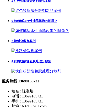
5
红色浆润湿分散剂新品案例
6
如何解决水性油墨起泡的问题？
7
涂料分散剂案例
8
钛白粉酸性包膜处理分散剂
服务热线
13699165731
姓名 : 陈淑焕
电话 : 13699165731
手机 : 13699165731
邮箱 : 632133961.com