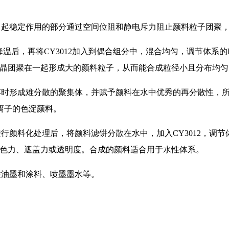
面，起稳定作用的部分通过空间位阻和静电斥力阻止颜料粒子团聚
 、降温后，再将CY3012加入到偶合组分中，混合均匀，调节体
量微晶团聚在一起形成大的颜料粒子，从而能合成粒径小且分布均
存时形成难分散的聚集体，并赋予颜料在水中优秀的再分散性，所
离子的色淀颜料。
行颜料化处理后，将颜料滤饼分散在水中，加入CY3012，调节
、着色力、遮盖力或透明度。合成的颜料适合用于水性体系。
性油墨和涂料、喷墨墨水等。