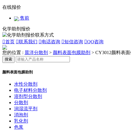
在线报价
售前
化学助剂报价

首页

联系我们

电话咨询

短信咨询

QQ咨询
您的位置 :
晨洋分散剂
>
颜料表面包膜助剂
>
CY3012颜料表
搜索
颜料表面包膜助剂
水性分散剂
电子材料分散剂
溶剂型分散剂
分散剂
润湿流平剂
消泡剂
乳化剂
色浆