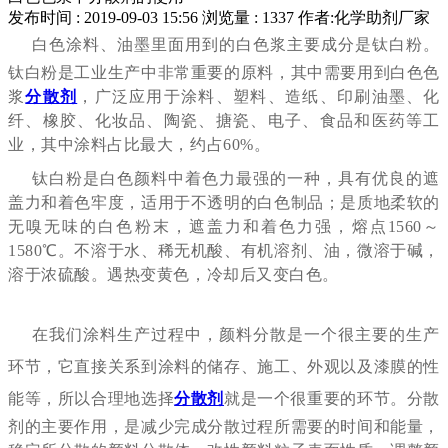
发布时间 : 2019-09-03 15:56
浏览量 : 1337
作者:化学助剂厂家
白色涂料、油墨里面用到的白色浆主要成分是钛白粉。
钛白粉是工业生产中非常重要的原料，其中需要用到白色色
浆
分散剂
，广泛应用于涂料、塑料、造纸、印刷油墨、化
纤、橡胶、化妆品、陶瓷、搪瓷、电子、食品和医药等工
业，其中涂料占比最大，约占60%。
钛白粉是白色颜料中着色力最强的一种，具有优良的遮
盖力和着色牢度，适用于不透明的白色制品；是质地柔软的
无嗅无味的白色粉末，遮盖力和着色力强，熔点1560～
1580℃。不溶于水、稀无机酸、有机溶剂、油，微溶于碱，
溶于浓硫酸。遇热变黄色，冷却后又变白色。
在我们涂料生产过程中，颜料分散是一个很主要的生产
环节，它直接关系到涂料的储存、施工、外观以及漆膜的性
能等，所以合理地选择
分散剂
就是一个很重要的环节。
分散
剂的主要作用，是减少完成分散过程所需要的时间和能量，