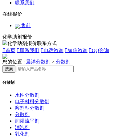
联系我们
在线报价
售前
化学助剂报价

首页

联系我们

电话咨询

短信咨询

QQ咨询
您的位置 :
晨洋分散剂
>
分散剂
搜索
分散剂
水性分散剂
电子材料分散剂
溶剂型分散剂
分散剂
润湿流平剂
消泡剂
乳化剂