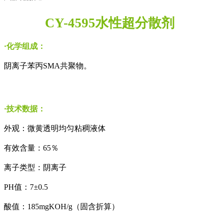
CY-4595
水性
超
分散剂
·化学组成：
阴离子苯丙
SMA
共聚物。
·技术数据：
外观：微黄透明均匀粘稠液体
有效含量：
65
％
离子类型：阴离子
PH
值：
7
±
0.5
酸值：
185mgKOH/g
（固含折算）