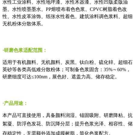
水性工业涂料、水性地坪漆、水性木器漆、水性凹版柔版油
墨、水性喷墨墨水、
PP
熔喷布着色色浆、
CPVC
树脂着色改
性、水性皮革涂饰、纸张水性着色、建筑涂料调色浆料、超细
无机粉体分散体系。
·研磨色浆适配范围：
适用于有机颜料、无机颜料、炭黑、钛白粉、硫化锌、超细石
英砂等各类高低难分散粉体；可制备色浆固含：
35%
～
60%
，
研磨细度可达≤
100nm
，展色好、遮盖力高、储存稳定。
·产品用途：
本产品可直接使用，具备颜料润湿、锚固吸附、研磨降粘、抗
絮凝、防浮色发花、防沉
降分层；提升色浆光泽、相容性、储
存稳定性，无需额外添加成膜树脂，简化色浆配方。