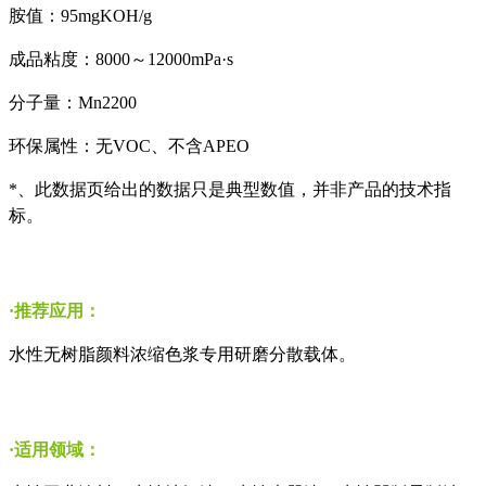
胺值：
95mgKOH/g
成品粘度：
8000
～
12000mPa
·
s
分子量：
Mn2200
环保属性：无
VOC
、不含
APEO
*
、此数据页给出的数据只是典型数值，并非产品的技术指
标。
·推荐应用：
水性无树脂颜料浓缩色浆专用研磨分散载体。
·适用领域：