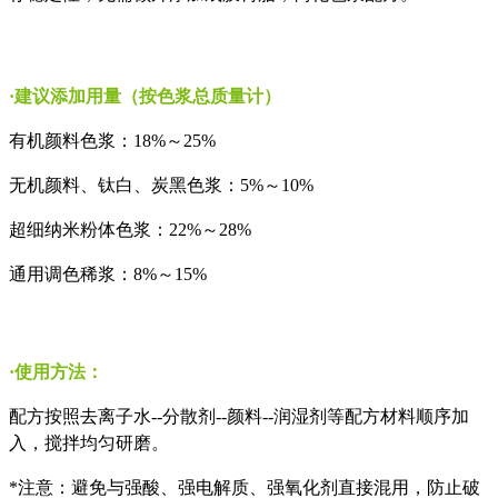
·建议添加用量（按色浆总质量计）
有机颜料色浆：
18%
～
25%
无机颜料、钛白、炭黑色浆：
5%
～
10%
超细纳米粉体色浆：
22%
～
28%
通用调色稀浆：
8%
～
15%
·使用方法：
配方按照去离子水
--
分散剂
--
颜料
--
润湿剂等配方材料顺序加
入，搅拌均匀研磨。
*
注意：避免与强酸、强电解质、强氧化剂直接混用，防止破