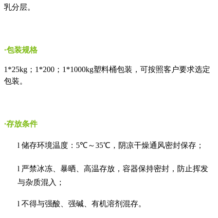
乳分层。
·包装规格
1*25kg
；
1*200
；
1*1000kg
塑料桶包装，可按照客户要求选定
包装。
·存放条件
l
储存环境温度：
5
℃～
35
℃，阴凉干燥通风密封保存；
l
严禁冰冻、暴晒、高温存放，容器保持密封，防止挥发
与杂质混入；
l
不得与强酸、强碱、有机溶剂混存。