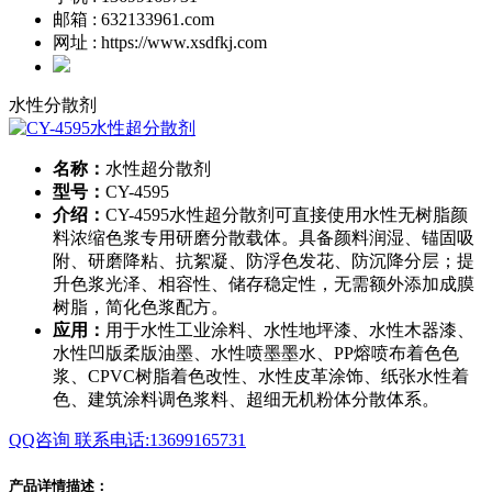
邮箱 : 632133961.com
网址 : https://www.xsdfkj.com
水性分散剂
名称：
水性超分散剂
型号：
CY-4595
介绍：
CY-4595水性超分散剂可直接使用水性无树脂颜
料浓缩色浆专用研磨分散载体。具备颜料润湿、锚固吸
附、研磨降粘、抗絮凝、防浮色发花、防沉降分层；提
升色浆光泽、相容性、储存稳定性，无需额外添加成膜
树脂，简化色浆配方。
应用：
用于水性工业涂料、水性地坪漆、水性木器漆、
水性凹版柔版油墨、水性喷墨墨水、PP熔喷布着色色
浆、CPVC树脂着色改性、水性皮革涂饰、纸张水性着
色、建筑涂料调色浆料、超细无机粉体分散体系。
QQ咨询
联系电话:13699165731
产品详情描述：