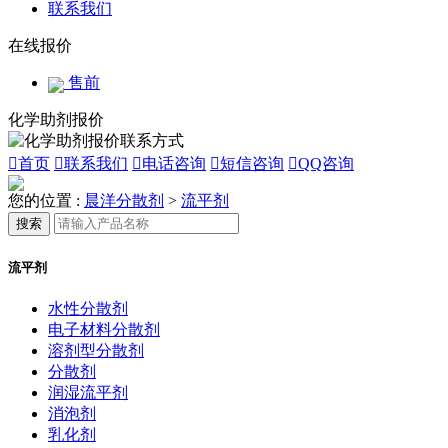
联系我们
在线报价
售前
化学助剂报价

首页

联系我们

电话咨询

短信咨询

QQ咨询
您的位置 :
晨洋分散剂
>
流平剂
搜索
流平剂
水性分散剂
电子材料分散剂
溶剂型分散剂
分散剂
润湿流平剂
消泡剂
乳化剂