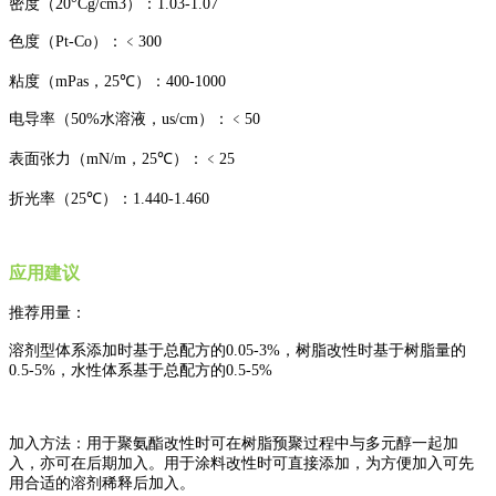
密度（
20
°
Cg/cm3
）：
1.03-1.07
色度（
Pt-Co
）：﹤
300
粘度（
mPas
，
25
℃）：
400-1000
电导率（
50%
水溶液，
us/cm
）：﹤
50
表面张力（
mN/m
，
25
℃）：﹤
25
折光率（
25
℃）：
1.440-1.460
应用建议
推荐用量：
溶剂型体系添加时基于总配方的
0.05-3%
，树脂改性时基于树脂量的
0.5-5%
，水性体系基于总配方的
0.5-5%
加入方法：用于聚氨酯改性时可在树脂预聚过程中与多元醇一起加
入，亦可在后期加入。用于涂料改性时可直接添加，为方便加入可先
用合适的溶剂稀释后加入。