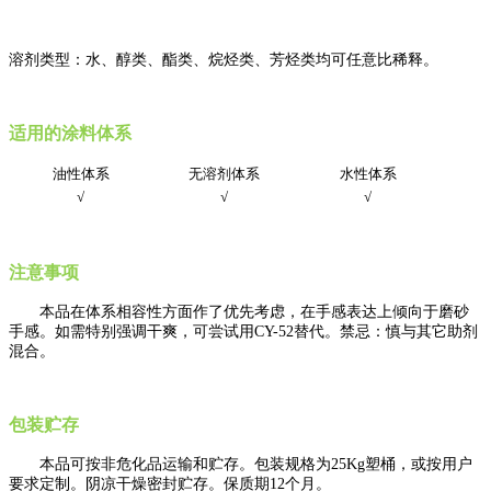
溶剂类型：水、醇类、酯类、烷烃类、芳烃类均可任意比稀释。
适用的涂料体系
油性体系
无溶剂体系
水性体系
√
√
√
注意事项
本品在体系相容性方面作了优先考虑，在手感表达上倾向于磨砂
手感。如需特别强调干爽，可尝试用
CY
-5
2
替代。禁忌
：
慎与其它助剂
混合。
包装贮存
本品可按非危化品运输和贮存。包装规格为
25Kg
塑桶，或按用户
要求定制。阴凉干燥密封贮存。保质期
12
个月。