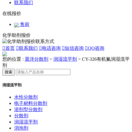
联系我们
在线报价
售前
化学助剂报价

首页

联系我们

电话咨询

短信咨询

QQ咨询
您的位置 :
晨洋分散剂
>
润湿流平剂
>
CY-326有机氟润湿流平
剂
搜索
润湿流平剂
水性分散剂
电子材料分散剂
溶剂型分散剂
分散剂
润湿流平剂
消泡剂