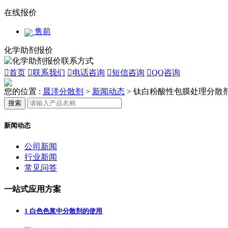
在线报价
售前
化学助剂报价

首页

联系我们

电话咨询

短信咨询

QQ咨询
您的位置 :
晨洋分散剂
>
新闻动态
>
钛白粉酸性包膜处理分散
搜索
新闻动态
公司新闻
行业新闻
常见问答
一站式应用方案
1
白色色浆中分散剂的使用