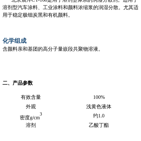
溶剂型汽车涂料、工业涂料和颜料浓缩浆的润湿分散。尤其适
用于稳定极细炭黑和有机颜料。
化学组成
含颜料亲和基团的高分子量嵌段共聚物溶液
。
二、产品参数
有效含量
100
%
外观
浅黄色液体
3
约
1.0
密
度
g/cm
溶剂
乙酸丁酯