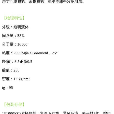
用于凹版包装、柔板包装、墨水等颜料分散研磨。
【物理特性】
外观：透明液体
固含量：
38%
分子量：
16500
粘度：
2000Mpa.s Brookield，25°
PH值：8.5正负0.5
酸值：
230
密度：
1.07g/cm3
tg：95
【
包装存储
】
1*1000KG/吨
桶
包装；常温下存放，通风环境，未开封
2年，按照