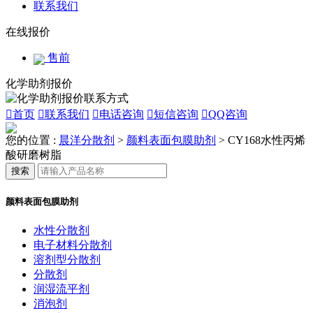
联系我们
在线报价
售前
化学助剂报价

首页

联系我们

电话咨询

短信咨询

QQ咨询
您的位置 :
晨洋分散剂
>
颜料表面包膜助剂
>
CY168水性丙烯
酸研磨树脂
搜索
颜料表面包膜助剂
水性分散剂
电子材料分散剂
溶剂型分散剂
分散剂
润湿流平剂
消泡剂