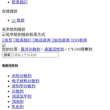
联系我们
在线报价
售前
化学助剂报价

首页

联系我们

电话咨询

短信咨询

QQ咨询
您的位置 :
晨洋分散剂
>
表面活性剂
>
CY-510滑爽剂
搜索
表面活性剂
水性分散剂
电子材料分散剂
溶剂型分散剂
分散剂
润湿流平剂
消泡剂
乳化剂