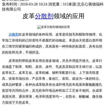
发布时间 : 2018-03-28 10:24
浏览量 : 315
来源:北京心善德福科
技有限公司
皮革
分散剂
领域的应用
分散剂
在皮革领域的各种应用。皮革是经脱毛和鞣制等物理、化
学加工所得到的已经变性不易腐烂的动物皮。革是由天然蛋白质纤维
在三维空间紧密编织构成的，其表面有一种特殊的粒面层，具有自然
的粒纹和光泽，手感舒适。
皮革助剂帮助皮革应用在很多领域，并且作用提升很大。皮革行
业涵盖了制革、制鞋、皮衣、皮件、毛皮及其制品等主体行业，以及
皮革化工、皮革五金、皮革机械、辅料等配套行业。上下游关联度
高，依靠市场拉动，产品常青，集创汇、富民、就业为一体的特点。
成革品种繁多，各种合成革除具有合成纤维无纺布底基和聚氨酯微孔
面层等共同特点外，其无纺布纤维品种和加工工艺各不相同。合成革
表面光滑、通张厚薄，色泽和强度等均一，在防水、耐酸碱、微生物
方面优于天然皮革。